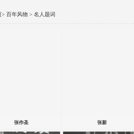
页
>
百年风物
>
名人题词
张作圣
张新