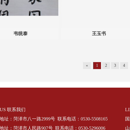
韦统泰
王玉书
«
1
2
3
4
 US 联系我们
L
址：菏泽市八一路2999号 联系电话：0530-5508165
国
址：菏泽市人民路907号 联系电话：0530-5296006
山