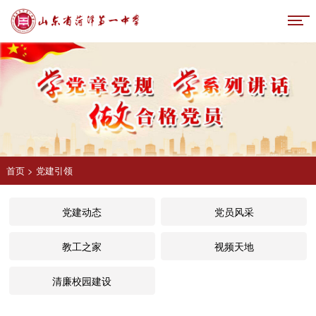
首页
>
党建引领
党建动态
党员风采
教工之家
视频天地
清廉校园建设